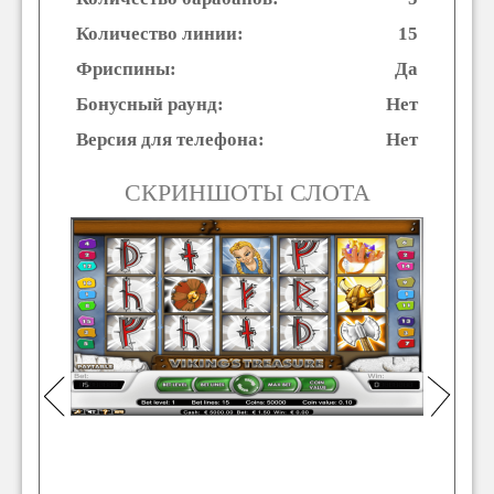
Количество линии:
15
Фриспины:
Да
Бонусный раунд:
Нет
Версия для телефона:
Нет
СКРИНШОТЫ СЛОТА