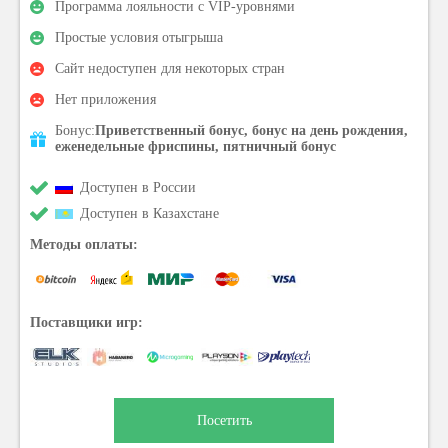
Программа лояльности с VIP-уровнями
Простые условия отыгрыша
Сайт недоступен для некоторых стран
Нет приложения
Бонус:
Приветственный бонус, бонус на день рождения,
еженедельные фриспины, пятничный бонус
Доступен в России
Доступен в Казахстане
Методы оплаты:
Поставщики игр:
Посетить