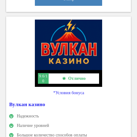
9.6/1
Отлично
0
*Условия бонуса
Вулкан казино
Надежность
Наличие уровней
Большое количество способов оплаты