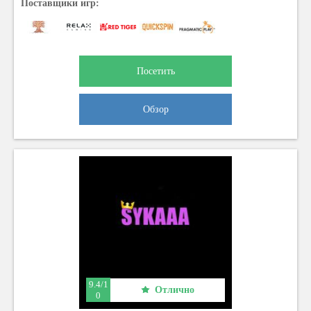
Поставщики игр:
Посетить
Обзор
9.4/1
Отлично
0