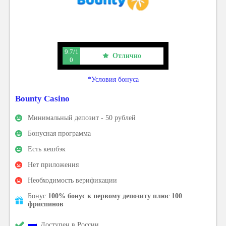
9.7/1
Отлично
0
*Условия бонуса
Bounty Casino
Минимальный депозит - 50 рублей
Бонусная программа
Есть кешбэк
Нет приложения
Необходимость верификации
Бонус:
100% бонус к первому депозиту плюс 100
фриспинов
Доступен в России