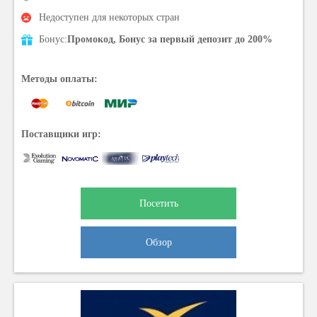
Недоступен для некоторых стран
Бонус:
Промокод, Бонус за первый депозит до 200%
Методы оплаты:
Поставщики игр:
Посетить
Обзор