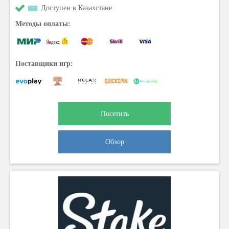
Доступен в Казахстане
Методы оплаты:
Поставщики игр:
Посетить
Обзор