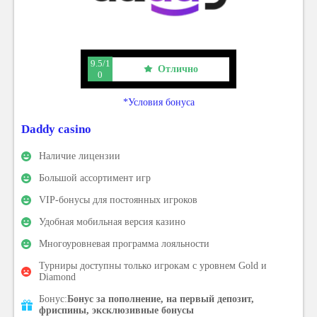
9.5/1
Отлично
0
*Условия бонуса
Daddy casino
Наличие лицензии
Большой ассортимент игр
VIP-бонусы для постоянных игроков
Удобная мобильная версия казино
Многоуровневая программа лояльности
Турниры доступны только игрокам с уровнем Gold и
Diamond
Бонус:
Бонус за пополнение, на первый депозит,
фриспины, эксклюзивные бонусы