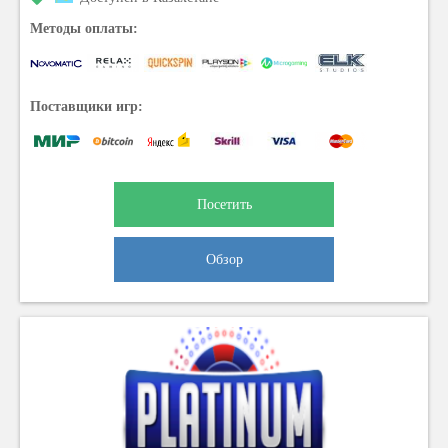
Методы оплаты:
Поставщики игр:
Посетить
Обзор