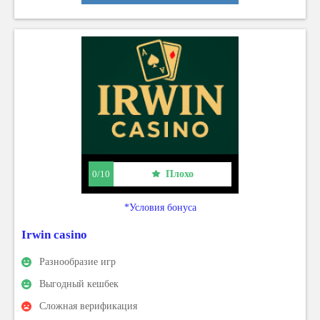
0/10
Плохо
*Условия бонуса
Irwin casino
Разнообразие игр
Выгодный кешбек
Сложная верификация