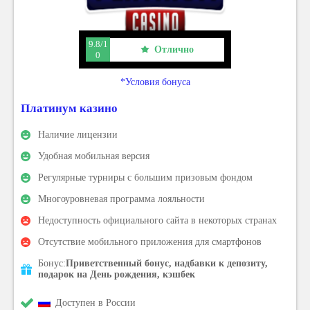
9.8/1
Отлично
0
*Условия бонуса
Платинум казино
Наличие лицензии
Удобная мобильная версия
Регулярные турниры с большим призовым фондом
Многоуровневая программа лояльности
Недоступность официального сайта в некоторых странах
Отсутствие мобильного приложения для смартфонов
Бонус:
Приветственный бонус, надбавки к депозиту,
подарок на День рождения, кэшбек
Доступен в России