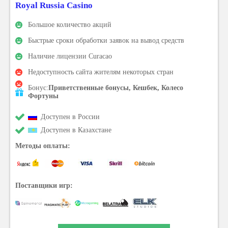
Royal Russia Casino
Большое количество акций
Быстрые сроки обработки заявок на вывод средств
Наличие лицензии Curacao
Недоступность сайта жителям некоторых стран
Бонус:
Приветственные бонусы, Кешбек, Колесо
Фортуны
Доступен в России
Доступен в Казахстане
Методы оплаты:
Поставщики игр: