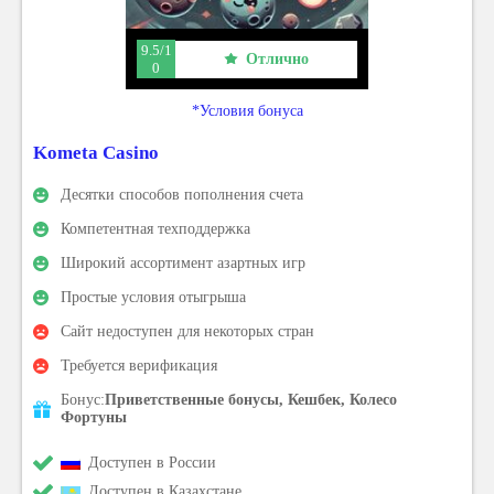
9.5/1
Отлично
0
*Условия бонуса
Kometa Casino
Десятки способов пополнения счета
Компетентная техподдержка
Широкий ассортимент азартных игр
Простые условия отыгрыша
Сайт недоступен для некоторых стран
Требуется верификация
Бонус:
Приветственные бонусы, Кешбек, Колесо
Фортуны
Доступен в России
Доступен в Казахстане