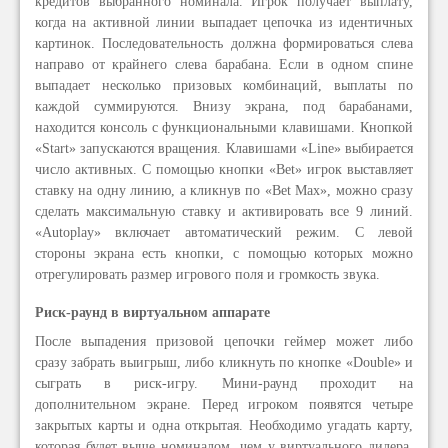
кредитов выбранного номинала. Игрок получает выплату,
когда на активной линии выпадает цепочка из идентичных
картинок. Последовательность должна формироваться слева
направо от крайнего слева барабана. Если в одном спине
выпадает несколько призовых комбинаций, выплаты по
каждой суммируются. Внизу экрана, под барабанами,
находится консоль с функциональными клавишами. Кнопкой
«Start» запускаются вращения. Клавишами «Line» выбирается
число активных. С помощью кнопки «Bet» игрок выставляет
ставку на одну линию, а кликнув по «Bet Max», можно сразу
сделать максимальную ставку и активировать все 9 линий.
«Autoplay» включает автоматический режим. С левой
стороны экрана есть кнопки, с помощью которых можно
отрегулировать размер игрового поля и громкость звука.
Риск-раунд в виртуальном аппарате
После выпадения призовой цепочки геймер может либо
сразу забрать выигрыш, либо кликнуть по кнопке «Double» и
сыграть в риск-игру. Мини-раунд проходит на
дополнительном экране. Перед игроком появятся четыре
закрытых карты и одна открытая. Необходимо угадать карту,
которая будет выше номиналом, чем у виртуального дилера.