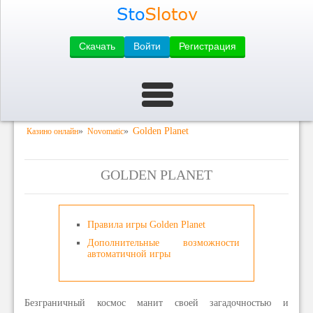
Скачать
Войти
Регистрация
»
»
Golden Planet
Казино онлайн
Novomatic
GOLDEN PLANET
Правила игры Golden Planet
Дополнительные возможности
автоматичной игры
Безграничный космос манит своей загадочностью и