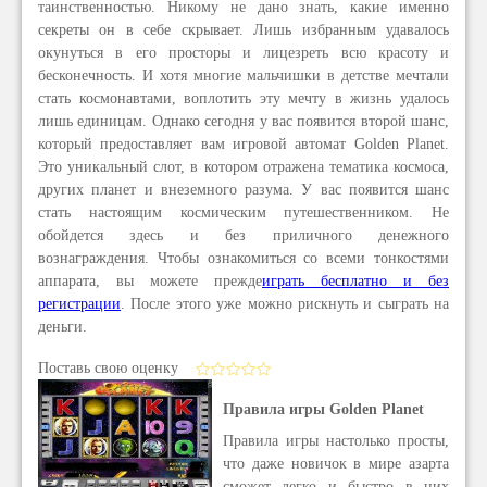
таинственностью. Никому не дано знать, какие именно
секреты он в себе скрывает. Лишь избранным удавалось
окунуться в его просторы и лицезреть всю красоту и
бесконечность. И хотя многие мальчишки в детстве мечтали
стать космонавтами, воплотить эту мечту в жизнь удалось
лишь единицам. Однако сегодня у вас появится второй шанс,
который предоставляет вам игровой автомат Golden Planet.
Это уникальный слот, в котором отражена тематика космоса,
других планет и внеземного разума. У вас появится шанс
стать настоящим космическим путешественником. Не
обойдется здесь и без приличного денежного
вознаграждения. Чтобы ознакомиться со всеми тонкостями
аппарата, вы можете прежде
играть бесплатно и без
регистрации
. После этого уже можно рискнуть и сыграть на
деньги.
Поставь свою оценку
Правила игры Golden Planet
Правила игры настолько просты,
что даже новичок в мире азарта
сможет легко и быстро в них