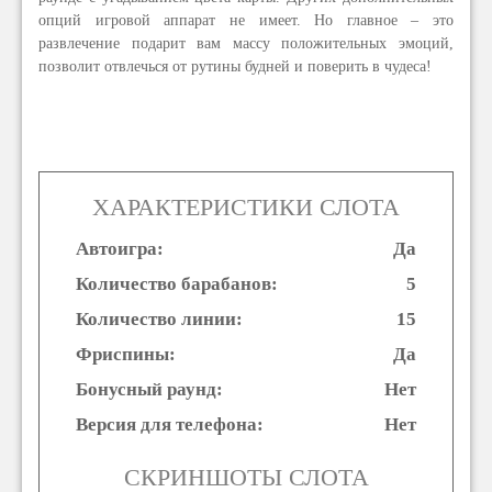
опций игровой аппарат не имеет. Но главное – это
развлечение подарит вам массу положительных эмоций,
позволит отвлечься от рутины будней и поверить в чудеса!
ХАРАКТЕРИСТИКИ СЛОТА
Автоигра:
Да
Количество барабанов:
5
Количество линии:
15
Фриспины:
Да
Бонусный раунд:
Нет
Версия для телефона:
Нет
СКРИНШОТЫ СЛОТА