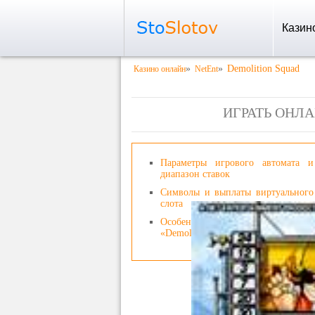
Казин
»
»
Demolition Squad
Казино онлайн
NetEnt
ИГРАТЬ ОНЛА
Параметры игрового автомата и
диапазон ставок
Символы и выплаты виртуального
слота
Особенности бонусной опции
«Demolition Wild»