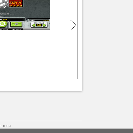
еньги