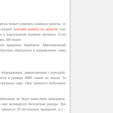
ватель может изменять номинал монеты: от
сыграть в
онлайн казино на деньги
в слот
а в виртуальном игровом автомате. Если
ять 200 монет.
ное вращение барабанов. Максимальный
епочки образуются в направлении слева
 оборудование, демонтажники с кувалдой,
ется в размере 4000 ставок на линии. За
игральных карт. Они принесут небольшие
 комбинации не будут начислены выигрыши.
то они активируют бесплатные раунды. Три
 принесут 20 бесплатных вращений, а 5 –